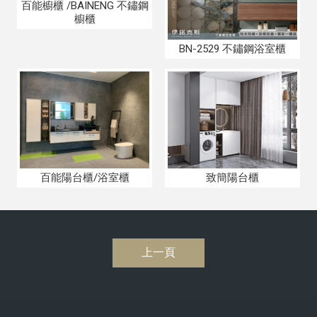
百能櫥櫃 /BAINENG 不鏽鋼
櫥櫃
BN-2529 不鏽鋼浴室櫃
百能陽台櫃/浴室櫃
致簡陽台櫃
上一頁